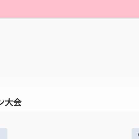
ン大会
る