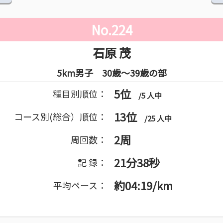
No.224
石原 茂
5km男子 30歳～39歳の部
5位
種目別順位：
/5 人中
13位
コース別(総合）順位：
/25 人中
2周
周回数：
21分38秒
記 録：
約04:19/km
平均ペース：