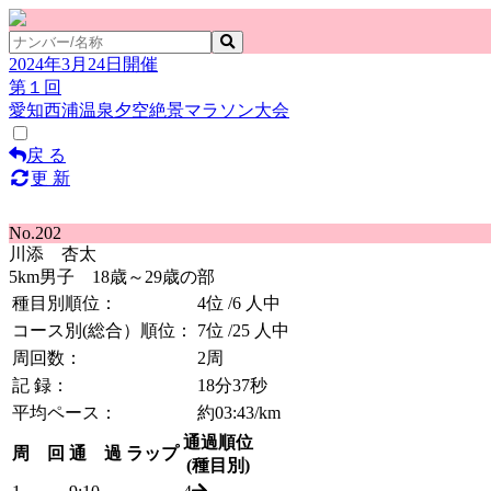
2024年3月24日開催
第１回
愛知西浦温泉夕空絶景マラソン大会
戻 る
更 新
No.202
川添 杏太
5km男子 18歳～29歳の部
種目別順位：
4位
/6 人中
コース別(総合）順位：
7位
/25 人中
周回数：
2周
記 録：
18分37秒
平均ペース：
約03:43/km
通過順位
周 回
通 過
ラップ
(種目別)