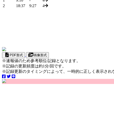
1
9:10
-
4
2
18:37
9:27
4
PDF形式
画像形式
※速報値のため参考順位/記録となります。
※記録の更新頻度は約1分/回です。
※記録更新のタイミングによって、一時的に正しく表示され