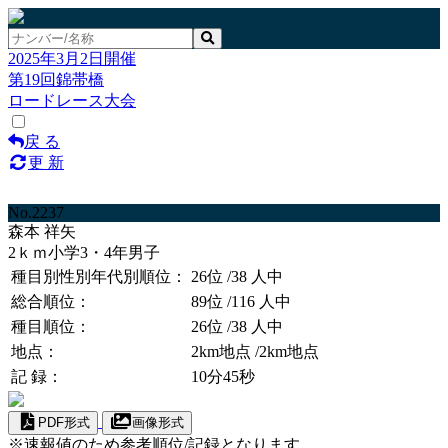
2025年3月2日開催
第19回錦帯橋
ロードレース大会
戻 る
更 新
No.2237
森本 祥矢
2ｋｍ小学3・4年男子
種目別性別年代別順位：
26位
/38 人中
総合順位：
89位
/116 人中
種目順位：
26位
/38 人中
地点：
2km地点
/2km地点
記 録：
10分45秒
PDF形式
画像形式
※速報値のため参考順位/記録となります。