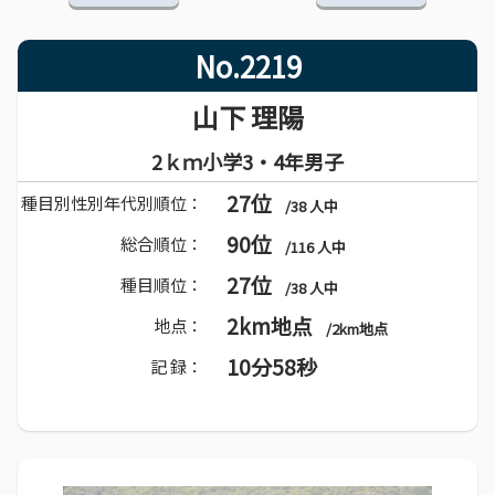
No.2219
山下 理陽
2ｋｍ小学3・4年男子
27位
種目別性別年代別順位：
/38 人中
90位
総合順位：
/116 人中
27位
種目順位：
/38 人中
2km地点
地点：
/2km地点
10分58秒
記 録：