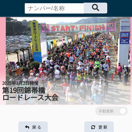
2025年3月2日開催
第19回錦帯橋
ロードレース大会
戻 る
更 新