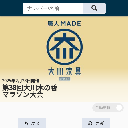
2025年2月23日開催
第38回大川木の香
マラソン大会
戻 る
更 新