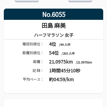
No.6055
田島 麻美
ハーフマラソン 女子
4位
種目別順位：
/49 人中
54位
距離別順位：
/250 人中
21.0975km
距離：
/21.0975km
1時間45分10秒
記 録：
約04:59/km
平均ペース：