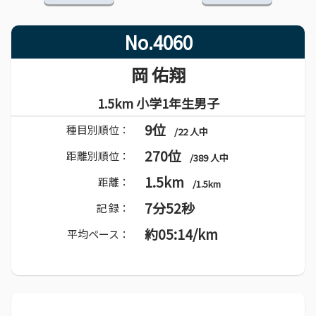
No.4060
岡 佑翔
1.5km 小学1年生男子
9位
種目別順位：
/22 人中
270位
距離別順位：
/389 人中
1.5km
距離：
/1.5km
7分52秒
記 録：
約05:14/km
平均ペース：