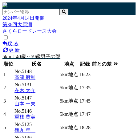
2024年4月14日開催
第36回大原湖
さくらロードレース大会
戻 る
更 新
5km：40歳～59歳男子の部
順位
氏名
地点
記録
前との差
No.5148
1
5km地点
16:23
高津 府制
No.5131
2
5km地点
17:35
在木 大介
No.5147
3
5km地点
17:45
山本 一夫
No.5146
4
5km地点
17:47
重枝 豊実
No.5125
5
5km地点
18:28
鶴丸 年一
No.5136