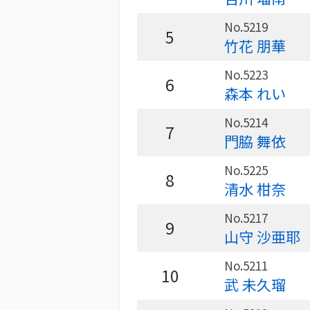
No.5219
5
竹花 朋華
No.5223
6
森本 れい
No.5214
7
門脇 舞依
No.5225
8
清水 柑奈
No.5217
9
山守 沙亜耶
No.5211
10
武 未久瑠