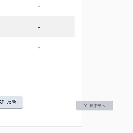
-
-
-
更 新
最下部へ