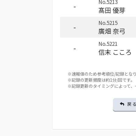
No.5213
-
髙田 優芽
No.5215
-
廣畑 奈弓
No.5221
-
信末 こころ
※速報値のため参考順位/記録とな
※記録の更新頻度は約1分/回です。
※記録更新のタイミングによって、
戻 