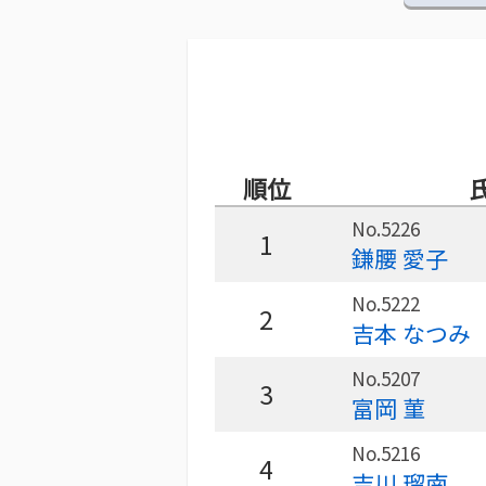
順位
No.5226
1
鎌腰 愛子
No.5222
2
吉本 なつみ
No.5207
3
富岡 菫
No.5216
4
吉川 瑠南