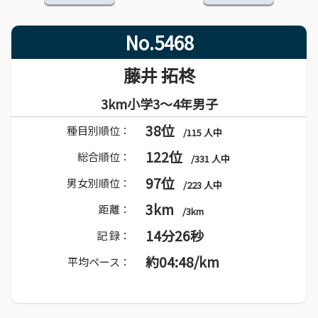
No.5468
藤井 拓柊
3km小学3～4年男子
38位
種目別順位：
/115 人中
122位
総合順位：
/331 人中
97位
男女別順位：
/223 人中
3km
距離：
/3km
14分26秒
記 録：
約04:48/km
平均ペース：