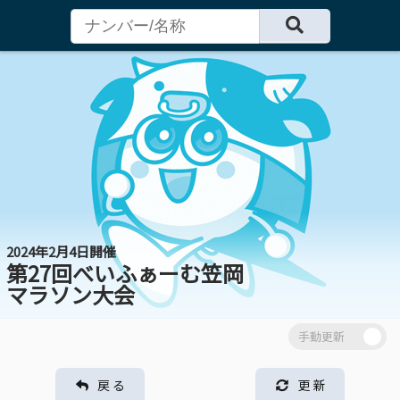
2024年2月4日開催
第27回べいふぁーむ笠岡
マラソン大会
戻 る
更 新