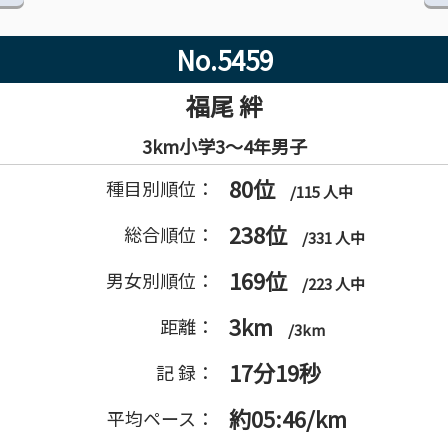
No.5459
福尾 絆
3km小学3～4年男子
80位
種目別順位：
/115 人中
238位
総合順位：
/331 人中
169位
男女別順位：
/223 人中
3km
距離：
/3km
17分19秒
記 録：
約05:46/km
平均ペース：