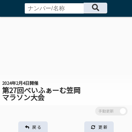
2024年2月4日開催
第27回べいふぁーむ笠岡
マラソン大会
戻 る
更 新