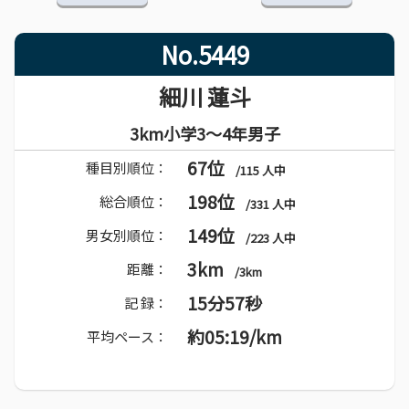
No.5449
細川 蓮斗
3km小学3～4年男子
67位
種目別順位：
/115 人中
198位
総合順位：
/331 人中
149位
男女別順位：
/223 人中
3km
距離：
/3km
15分57秒
記 録：
約05:19/km
平均ペース：