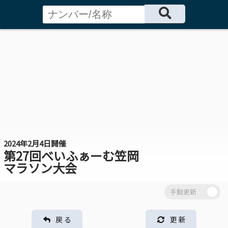
2024年2月4日開催
第27回べいふぁーむ笠岡
マラソン大会
戻 る
更 新