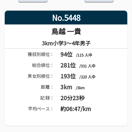
No.5448
鳥越 一貴
3km小学3～4年男子
94位
種目別順位：
/115 人中
281位
総合順位：
/331 人中
193位
男女別順位：
/223 人中
3km
距離：
/3km
20分23秒
記 録：
約06:47/km
平均ペース：