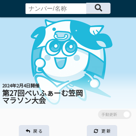
2024年2月4日開催
第27回べいふぁーむ笠岡
マラソン大会
戻 る
更 新