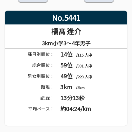
No.5441
橘髙 逢介
3km小学3～4年男子
14位
種目別順位：
/115 人中
59位
総合順位：
/331 人中
49位
男女別順位：
/223 人中
3km
距離：
/3km
13分13秒
記 録：
約04:24/km
平均ペース：