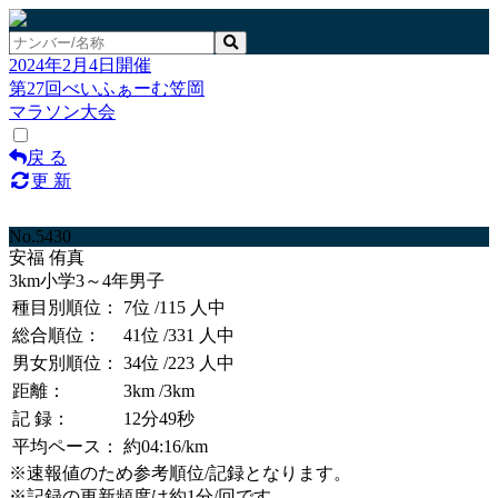
2024年2月4日開催
第27回べいふぁーむ笠岡
マラソン大会
戻 る
更 新
No.5430
安福 侑真
3km小学3～4年男子
種目別順位：
7位
/115 人中
総合順位：
41位
/331 人中
男女別順位：
34位
/223 人中
距離：
3km
/3km
記 録：
12分49秒
平均ペース：
約04:16/km
※速報値のため参考順位/記録となります。
※記録の更新頻度は約1分/回です。