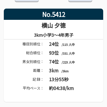
No.5412
横山 夕徳
3km小学3～4年男子
24位
種目別順位：
/115 人中
93位
総合順位：
/331 人中
74位
男女別順位：
/223 人中
3km
距離：
/3km
13分55秒
記 録：
約04:38/km
平均ペース：