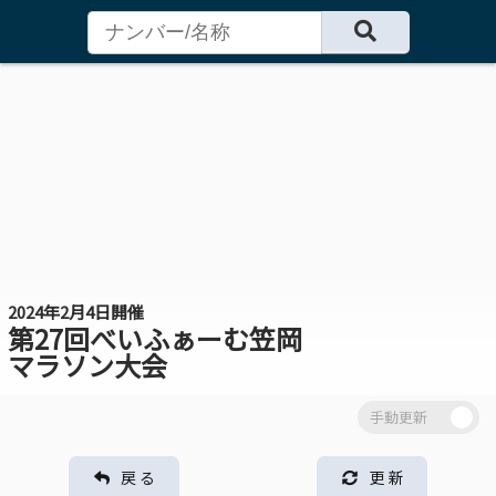
2024年2月4日開催
第27回べいふぁーむ笠岡
マラソン大会
戻 る
更 新