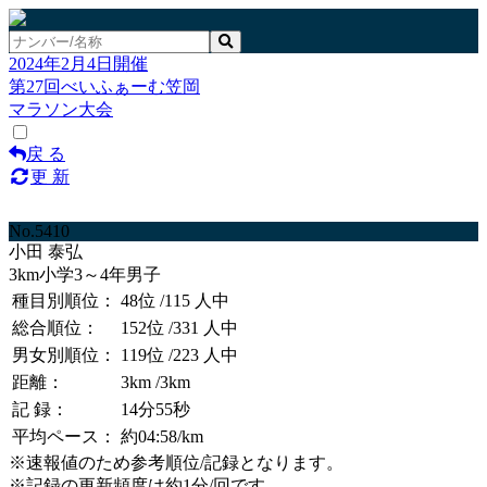
2024年2月4日開催
第27回べいふぁーむ笠岡
マラソン大会
戻 る
更 新
No.5410
小田 泰弘
3km小学3～4年男子
種目別順位：
48位
/115 人中
総合順位：
152位
/331 人中
男女別順位：
119位
/223 人中
距離：
3km
/3km
記 録：
14分55秒
平均ペース：
約04:58/km
※速報値のため参考順位/記録となります。
※記録の更新頻度は約1分/回です。