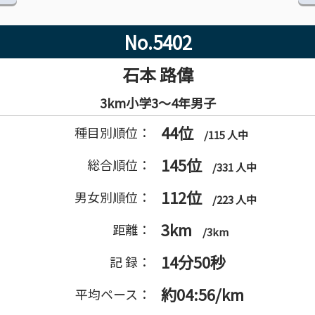
No.5402
石本 路偉
3km小学3～4年男子
44位
種目別順位：
/115 人中
145位
総合順位：
/331 人中
112位
男女別順位：
/223 人中
3km
距離：
/3km
14分50秒
記 録：
約04:56/km
平均ペース：