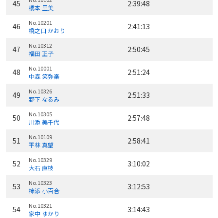
45
2:39:48
榎本 里美
No.10201
46
2:41:13
橋之口 かおり
No.10312
47
2:50:45
福田 正子
No.10001
48
2:51:24
中森 笑弥楽
No.10326
49
2:51:33
野下 なるみ
No.10305
50
2:57:48
川添 美千代
No.10109
51
2:58:41
平林 真望
No.10329
52
3:10:02
大石 直枝
No.10323
53
3:12:53
柿添 小百合
No.10321
54
3:14:43
家中 ゆかり