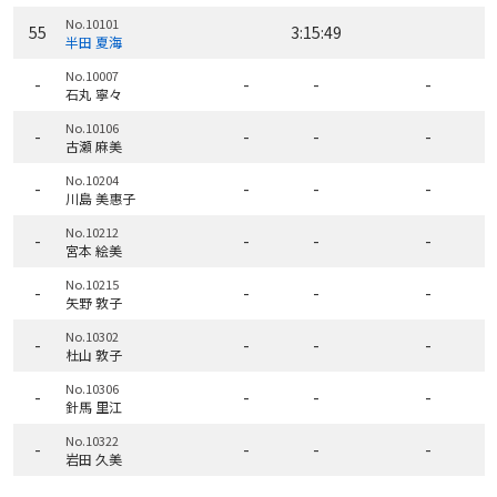
No.10101
55
3:15:49
半田 夏海
No.10007
-
-
-
-
石丸 寧々
No.10106
-
-
-
-
古瀬 麻美
No.10204
-
-
-
-
川島 美惠子
No.10212
-
-
-
-
宮本 絵美
No.10215
-
-
-
-
矢野 敦子
No.10302
-
-
-
-
杜山 敦子
No.10306
-
-
-
-
針馬 里江
No.10322
-
-
-
-
岩田 久美