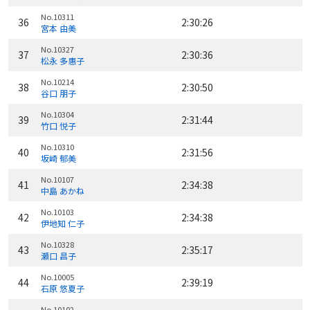
No.10311
36
2:30:26
宮本 由美
No.10327
37
2:30:36
松永 多惠子
No.10214
38
2:30:50
谷口 朋子
No.10304
39
2:31:44
竹口 悦子
No.10310
40
2:31:56
坂崎 郁美
No.10107
41
2:34:38
中島 あかね
No.10103
42
2:34:38
伊地知 仁子
No.10328
43
2:35:17
瀬口 昌子
No.10005
44
2:39:19
石原 悠夏子
No.10102