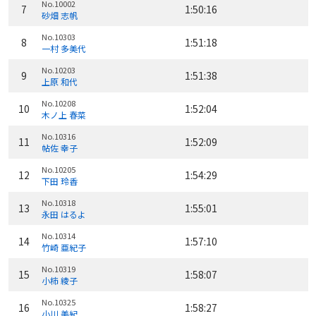
No.10002
7
1:50:16
砂畑 志帆
No.10303
8
1:51:18
一村 多美代
No.10203
9
1:51:38
上原 和代
No.10208
10
1:52:04
木ノ上 春菜
No.10316
11
1:52:09
帖佐 幸子
No.10205
12
1:54:29
下田 玲香
No.10318
13
1:55:01
永田 はるよ
No.10314
14
1:57:10
竹崎 亜紀子
No.10319
15
1:58:07
小柿 綾子
No.10325
16
1:58:27
小川 美紀