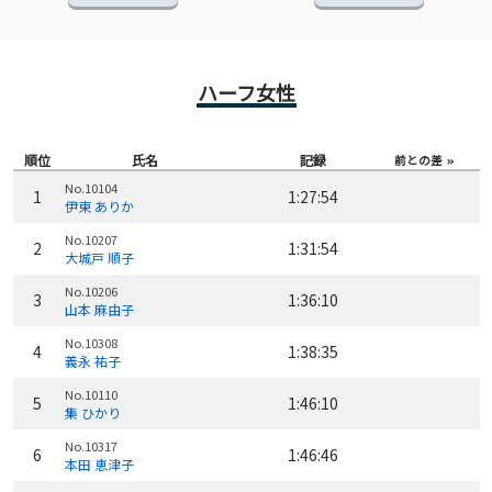
ハーフ女性
順位
氏名
記録
前との差
No.10104
1
1:27:54
伊東 ありか
No.10207
2
1:31:54
大城戸 順子
No.10206
3
1:36:10
山本 麻由子
No.10308
4
1:38:35
義永 祐子
No.10110
5
1:46:10
集 ひかり
No.10317
6
1:46:46
本田 恵津子