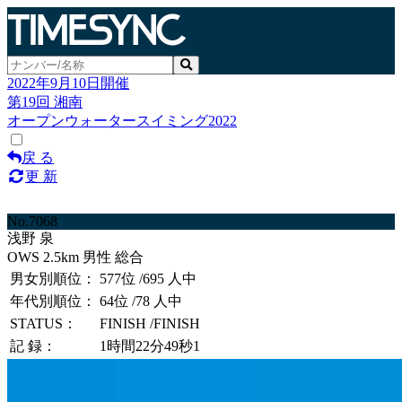
2022年9月10日開催
第19回 湘南
オープンウォータースイミング2022
戻 る
更 新
No.7068
浅野 泉
OWS 2.5km 男性 総合
男女別順位：
577位
/695 人中
年代別順位：
64位
/78 人中
STATUS：
FINISH
/FINISH
記 録：
1時間22分49秒1