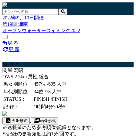
2022年9月10日開催
第19回 湘南
オープンウォータースイミング2022
戻 る
更 新
No.7029
関屋 宏昭
OWS 2.5km 男性 総合
男女別順位：
457位
/695 人中
年代別順位：
34位
/78 人中
STATUS：
FINISH
/FINISH
記 録：
1時間4分39秒5
PDF形式
画像形式
※速報値のため参考順位/記録となります。
※記録の更新頻度は約1分/回です。