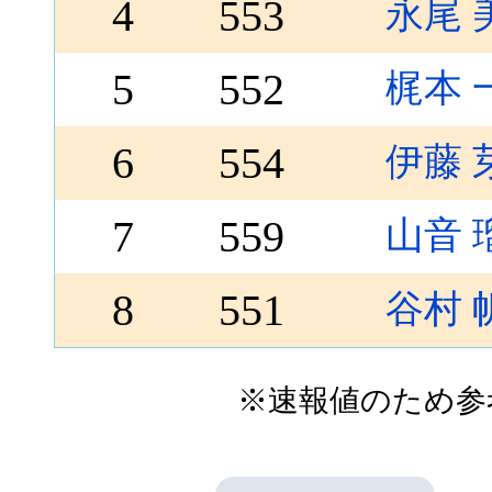
4
553
永尾 
5
552
梶本 
6
554
伊藤 
7
559
山音 
8
551
谷村 
※速報値のため参