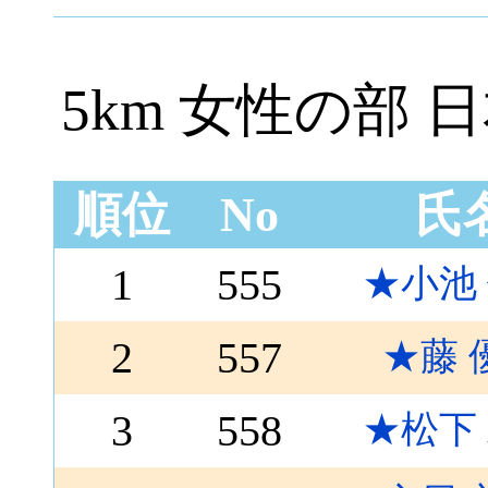
5km 女性の部
順位
No
氏
1
555
★小池
2
557
★藤 
3
558
★松下