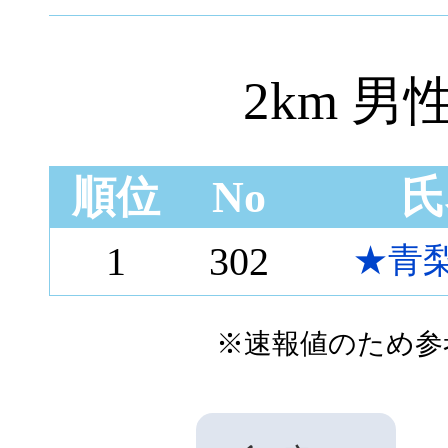
2km 男
順位
No
氏
1
302
★青梨
※速報値のため参