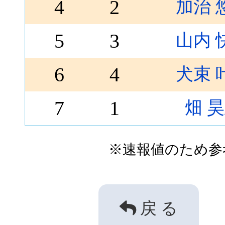
4
2
加治 
5
3
山内 
6
4
犬束 
7
1
畑 
※速報値のため参
戻 る