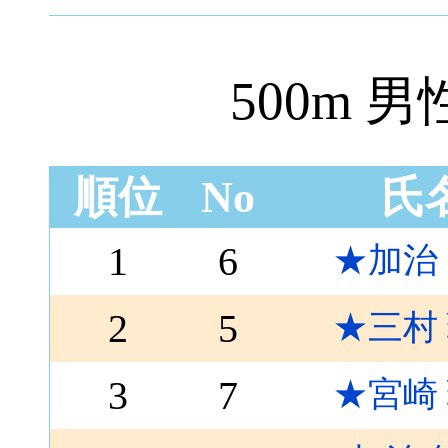
500m 
順位
No
氏
1
6
★加治
2
5
★三村
3
7
★宮崎