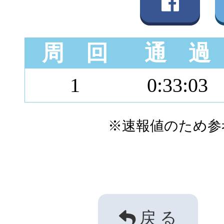
周 回
通 過
1
0:33:03
※速報値のため参
戻 る