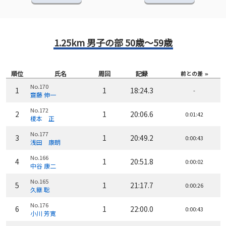
1.25km 男子の部 50歳～59歳
順位
氏名
周回
記録
前との差
No.170
1
1
18:24.3
-
齋藤 伸一
No.172
2
1
20:06.6
0:01:42
榎本 正
No.177
3
1
20:49.2
0:00:43
浅田 康朗
No.166
4
1
20:51.8
0:00:02
中谷 康二
No.165
5
1
21:17.7
0:00:26
久継 聡
No.176
6
1
22:00.0
0:00:43
小川 芳寛