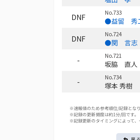
No.733
DNF
●益留 秀
No.724
DNF
●関 言志
No.721
-
坂脇 直人
No.734
-
塚本 秀樹
※速報値のため参考順位/記録とな
※記録の更新頻度は約1分/回です。
※記録更新のタイミングによって、
戻 