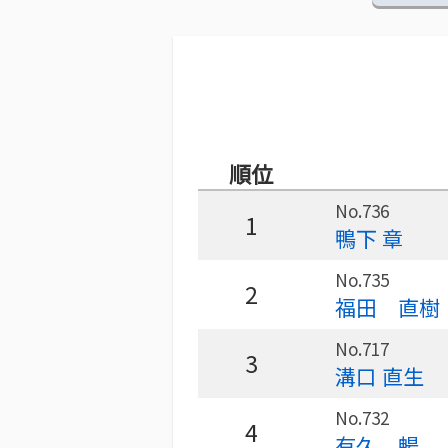
順位
No.736
1
鴨下 章
No.735
2
福田 直樹
No.717
3
溝口 直生
No.732
4
有久 暢