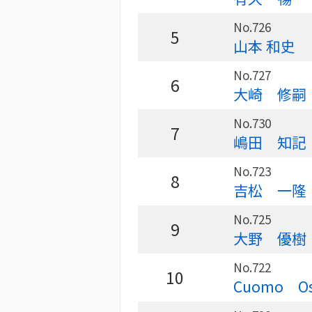
No.726
5
山本 和史
No.727
6
大崎 修嗣
No.730
7
嶋田 知記
No.723
8
吉松 一隆
No.725
9
大野 優樹
No.722
10
Cuomo Os