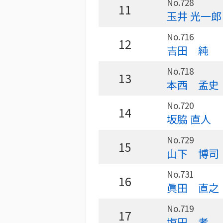
No.728
11
玉井 光一郎
No.716
12
吉田 純
No.718
13
本西 孟史
No.720
14
坂脇 直人
No.729
15
山下 博司
No.731
16
眞田 直之
No.719
17
塩田 孝