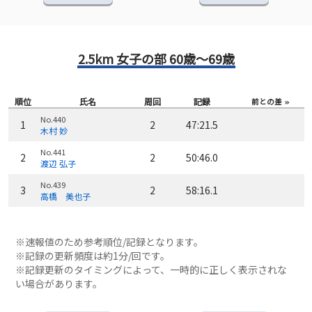
2.5km 女子の部 60歳～69歳
順位
氏名
周回
記録
前との差
No.440
1
2
47:21.5
木村 妙
No.441
2
2
50:46.0
渡辺 弘子
No.439
3
2
58:16.1
高橋 美也子
※速報値のため参考順位/記録となります。
※記録の更新頻度は約1分/回です。
※記録更新のタイミングによって、一時的に正しく表示されな
い場合があります。