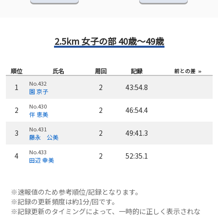
2.5km 女子の部 40歳～49歳
順位
氏名
周回
記録
前との差
No.432
1
2
43:54.8
園 京子
No.430
2
2
46:54.4
伴 恵美
No.431
3
2
49:41.3
藤永 公美
No.433
4
2
52:35.1
田辺 幸美
※速報値のため参考順位/記録となります。
※記録の更新頻度は約1分/回です。
※記録更新のタイミングによって、一時的に正しく表示されな