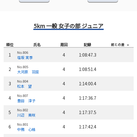
5km 一般 女子の部 ジュニア
順位
氏名
周回
記録
前との差
No.806
1
4
1:08:47.3
塩坂 実季
No.805
2
4
1:08:51.4
大河原 羽菜
No.804
3
4
1:14:00.4
松本 望
No.807
4
4
1:17:36.7
豊田 淳子
No.802
5
4
1:17:37.5
川辺 美咲
No.801
6
4
1:17:42.4
中務 心結