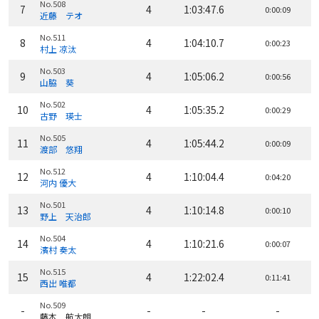
No.508
7
4
1:03:47.6
0:00:09
近藤 テオ
No.511
8
4
1:04:10.7
0:00:23
村上 凉汰
No.503
9
4
1:05:06.2
0:00:56
山脇 葵
No.502
10
4
1:05:35.2
0:00:29
古野 瑛士
No.505
11
4
1:05:44.2
0:00:09
渡部 悠翔
No.512
12
4
1:10:04.4
0:04:20
河内 優大
No.501
13
4
1:10:14.8
0:00:10
野上 天治郎
No.504
14
4
1:10:21.6
0:00:07
濱村 奏太
No.515
15
4
1:22:02.4
0:11:41
西出 唯都
No.509
-
-
-
-
藤本 航太朗