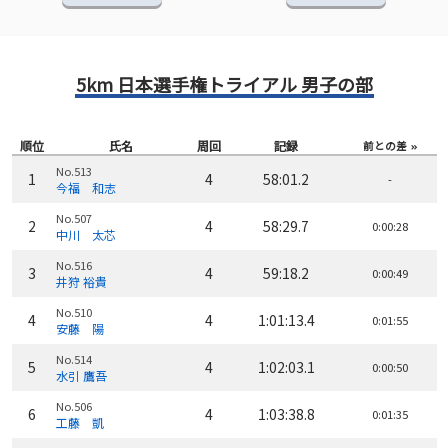
5km 日本選手権トライアル 男子の部
順位
氏名
周回
記録
前との差
No.513
1
4
58:01.2
-
今福 和志
No.507
2
4
58:29.7
0:00:28
中川 太芯
No.516
3
4
59:18.2
0:00:49
井狩 裕貴
No.510
4
4
1:01:13.4
0:01:55
安藤 陽
No.514
5
4
1:02:03.1
0:00:50
水引 鷹吾
No.506
6
4
1:03:38.8
0:01:35
工藤 凱