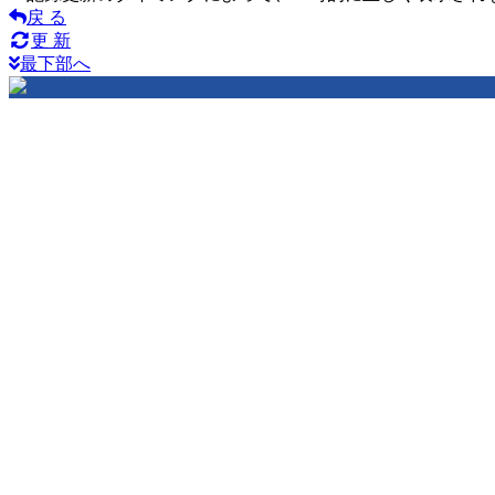
戻 る
更 新
最下部へ