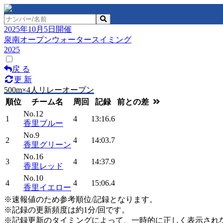
2025年10月5日開催
泉南オープンウォータースイミング
2025
戻 る
更 新
500m×4人リレーオープン
順位
チーム名
周回
記録
前との差
No.12
1
4
13:16.6
香里ブルー
No.9
2
4
14:03.7
香里グリーン
No.16
3
4
14:37.9
香里レッド
No.10
4
4
15:06.4
香里イエロー
※速報値のため参考順位/記録となります。
※記録の更新頻度は約1分/回です。
※記録更新のタイミングによって、一時的に正しく表示され