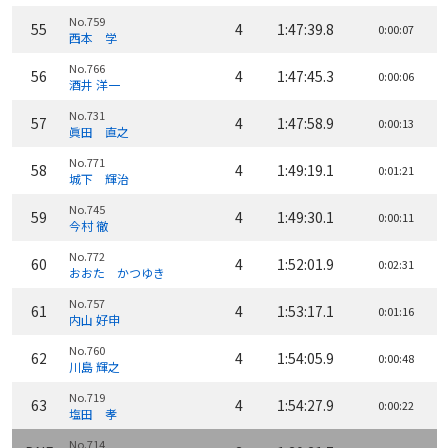
No.759
55
4
1:47:39.8
0:00:07
西本 学
No.766
56
4
1:47:45.3
0:00:06
酒井 洋一
No.731
57
4
1:47:58.9
0:00:13
眞田 直之
No.771
58
4
1:49:19.1
0:01:21
城下 輝治
No.745
59
4
1:49:30.1
0:00:11
今村 徹
No.772
60
4
1:52:01.9
0:02:31
おおた かつゆき
No.757
61
4
1:53:17.1
0:01:16
内山 好申
No.760
62
4
1:54:05.9
0:00:48
川島 輝之
No.719
63
4
1:54:27.9
0:00:22
塩田 孝
No.714