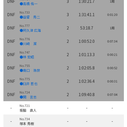
DNF
3
1:30:21.7
1周
●高橋 侑一
No.733
DNF
3
1:31:41.1
0:01:20
●益留 秀二
No.777
DNF
2
53:18.7
1周
●阿久津 広海
No.776
DNF
2
1:00:52.0
0:07:34
●川崎 潔
No.747
DNF
2
1:01:13.3
0:00:21
●林 宏昭
No.755
DNF
2
1:02:05.8
0:00:52
●南口 浩世
No.775
DNF
2
1:02:36.4
0:00:31
●臼井 哲也
No.724
DNF
2
1:09:40.8
0:07:04
●関 言志
No.721
-
-
-
-
坂脇 直人
No.734
-
-
-
-
塚本 秀樹