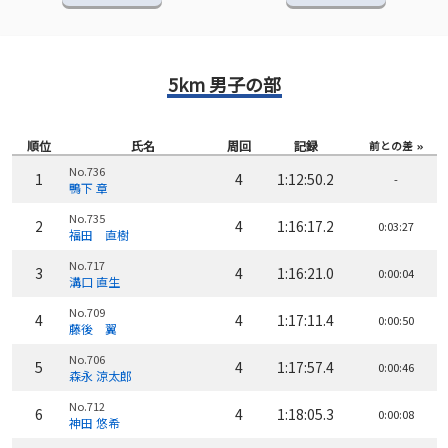
5km 男子の部
順位
氏名
周回
記録
前との差
No.736
1
4
1:12:50.2
-
鴨下 章
No.735
2
4
1:16:17.2
0:03:27
福田 直樹
No.717
3
4
1:16:21.0
0:00:04
溝口 直生
No.709
4
4
1:17:11.4
0:00:50
藤後 翼
No.706
5
4
1:17:57.4
0:00:46
森永 涼太郎
No.712
6
4
1:18:05.3
0:00:08
神田 悠希