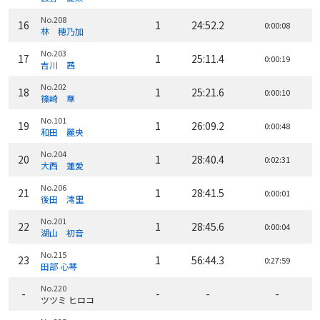
No.208
16
1
24:52.2
0:00:08
林 穂乃加
No.203
17
1
25:11.4
0:00:19
吉川 茜
No.202
18
1
25:21.6
0:00:10
篠崎 華
No.101
19
1
26:09.2
0:00:48
和田 麗央
No.204
20
1
28:40.4
0:02:31
大西 蓮愛
No.206
21
1
28:41.5
0:00:01
後田 澪里
No.201
22
1
28:45.6
0:00:04
湖山 初音
No.215
23
1
56:44.3
0:27:59
田部 心琴
No.220
-
-
-
-
ツツミ ヒロコ