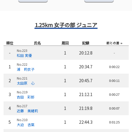
1.25km 女子の部 ジュニア
順位
氏名
周回
記録
前との差
No.223
-
1
20:12.8
-
松田 実優
No.222
1
1
20:34.7
0:00:22
浦 莉衣子
No.221
2
1
20:45.7
0:00:11
太田原 心
No.219
3
1
21:12.1
0:00:27
吉田 彩那
No.217
4
1
21:19.8
0:00:07
近藤 美緒莉
No.210
5
1
22:44.3
0:01:25
大迫 杏葉