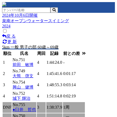
2024年10月6日開催
泉南オープンウォータースイミング
2024
戻 る
更 新
5km 一般 男子の部 60歳～69歳
順位
氏名
周回
記録
前との差
No.751
1
4
1:44:24.0
-
前田 敏博
No.749
2
4
1:45:41.6
0:01:17
大熊 啓文
No.754
3
4
1:48:55.3
0:03:14
興山 健博
No.752
4
4
1:51:14.8
0:02:19
城下 輝治
No.755
DNF
3
1:38:37.9
1周
●臼井 哲也
No.750