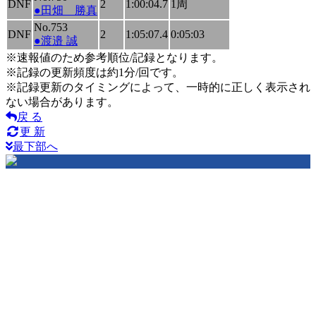
DNF
2
1:00:04.7
1周
●田畑 勝真
No.753
DNF
2
1:05:07.4
0:05:03
●渡邉 誠
※速報値のため参考順位/記録となります。
※記録の更新頻度は約1分/回です。
※記録更新のタイミングによって、一時的に正しく表示され
ない場合があります。
戻 る
更 新
最下部へ