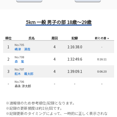
5km 一般 男子の部 18歳～29歳
順位
氏名
周回
記録
前との差
No.705
1
4
1:16:38.0
-
嶋津 湧哉
No.708
2
4
1:32:49.6
0:16:11
森 嵐
No.707
3
4
1:39:09.1
0:06:20
舩木 颯太郎
No.706
-
-
-
-
森永 涼太郎
※速報値のため参考順位/記録となります。
※記録の更新頻度は約1分/回です。
※記録更新のタイミングによって、一時的に正しく表示されな