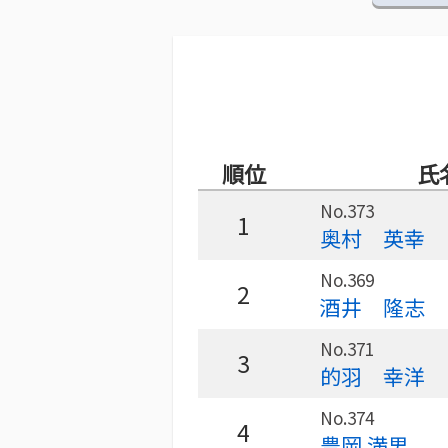
順位
氏
No.373
1
奥村 英幸
No.369
2
酒井 隆志
No.371
3
的羽 幸洋
No.374
4
豊岡 満男