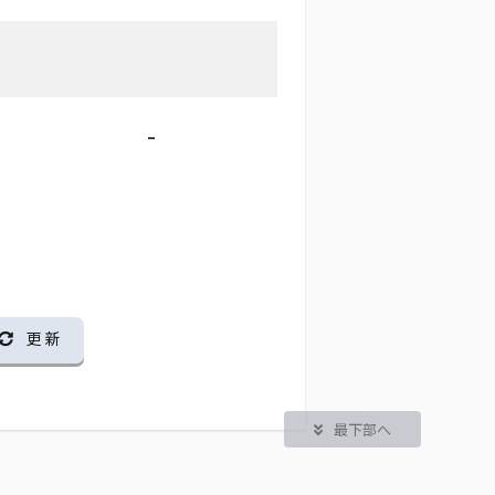
-
更 新
最下部へ