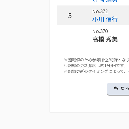
No.372
5
小川 信行
No.370
-
高橋 秀美
※速報値のため参考順位/記録とな
※記録の更新頻度は約1分/回です。
※記録更新のタイミングによって、
戻 