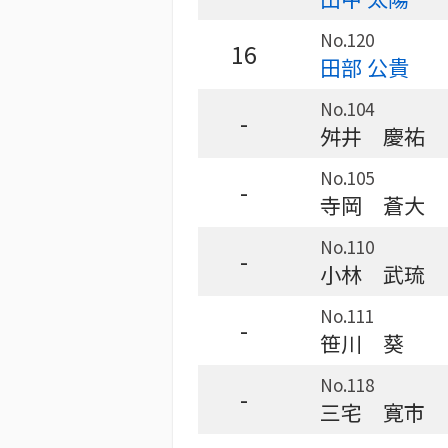
No.120
16
田部 公貴
No.104
-
舛井 慶祐
No.105
-
寺岡 蒼大
No.110
-
小林 武琉
No.111
-
笹川 葵
No.118
-
三宅 寛市