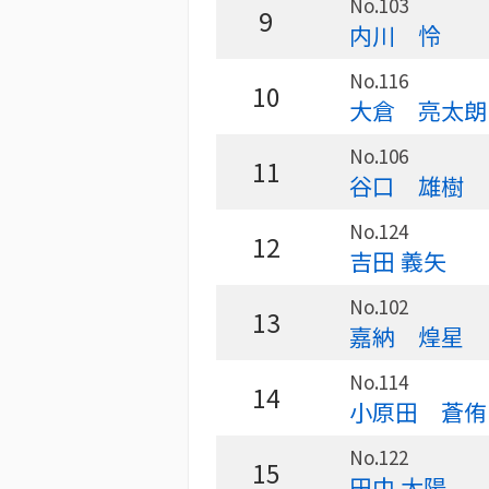
No.103
9
内川 怜
No.116
10
大倉 亮太朗
No.106
11
谷口 雄樹
No.124
12
吉田 義矢
No.102
13
嘉納 煌星
No.114
14
小原田 蒼侑
No.122
15
田中 太陽