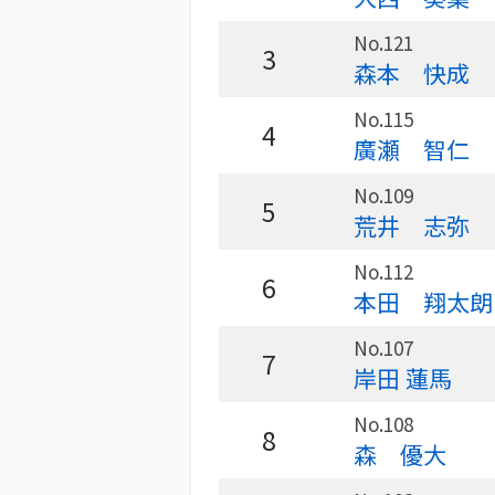
No.121
3
森本 快成
No.115
4
廣瀬 智仁
No.109
5
荒井 志弥
No.112
6
本田 翔太朗
No.107
7
岸田 蓮馬
No.108
8
森 優大