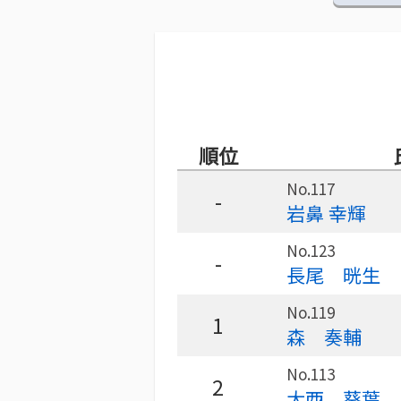
順位
No.117
-
岩鼻 幸輝
No.123
-
長尾 晄生
No.119
1
森 奏輔
No.113
2
大西 葵葉