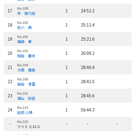
No.208
17
1
24:52.2
林 穂乃加
No.203
18
1
25:11.4
吉川 茜
No.202
19
1
25:21.6
篠崎 華
No.101
20
1
26:09.2
和田 麗央
No.204
21
1
28:40.4
大西 蓮愛
No.206
22
1
28:41.5
後田 澪里
No.201
23
1
28:45.6
湖山 初音
No.215
24
1
56:44.3
田部 心琴
No.220
-
-
-
-
ツツミ ヒロコ