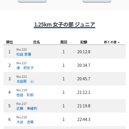
1.25km 女子の部 ジュニア
順位
氏名
周回
記録
前との差
No.223
1
1
20:12.8
松田 実優
No.222
2
1
20:34.7
浦 莉衣子
No.221
3
1
20:45.7
太田原 心
No.219
4
1
21:12.1
吉田 彩那
No.217
5
1
21:19.8
近藤 美緒莉
No.210
6
1
22:44.3
大迫 杏葉