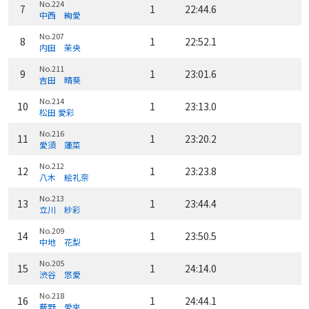
No.224
7
1
22:44.6
中西 絢愛
No.207
8
1
22:52.1
内田 茉央
No.211
9
1
23:01.6
吉田 晴葵
No.214
10
1
23:13.0
松田 愛彩
No.216
11
1
23:20.2
愛須 蓮菜
No.212
12
1
23:23.8
八木 絵礼奈
No.213
13
1
23:44.4
立川 紗彩
No.209
14
1
23:50.5
中地 花梨
No.205
15
1
24:14.0
渋谷 悠愛
No.218
16
1
24:44.1
薮野 愛來