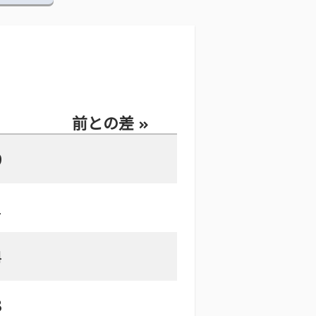
前との差
9
1
4
3