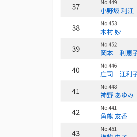
No.449
37
小野坂 利江
No.453
38
木村 妙
No.452
39
岡本 利恵
No.446
40
庄司 江利
No.448
41
神野 あゆみ
No.441
42
角熊 友香
No.451
43