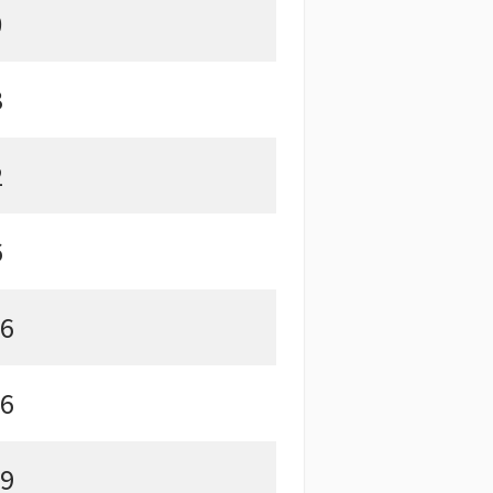
0
3
2
6
.6
.6
.9