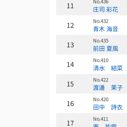
No.436
11
庄司 彩花
No.432
12
青木 海音
No.435
13
前田 夏風
No.410
14
清水 結菜
No.422
15
渡邊 茉子
No.420
16
田中 詩衣
No.411
17
東 祐愛