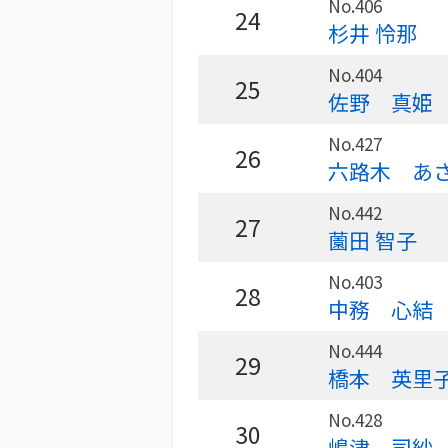
No.406
24
杉井 怜那
No.404
25
佐野 真姫
No.427
26
六路木 あ
No.442
27
薗田 智子
No.403
28
中務 心結
No.444
29
橋本 英里
No.428
30
嶋津 司紗