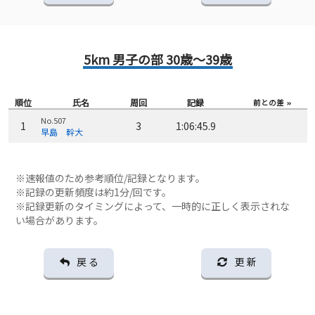
5km 男子の部 30歳～39歳
順位
氏名
周回
記録
前との差
No.507
1
3
1:06:45.9
早島 幹大
※速報値のため参考順位/記録となります。
※記録の更新頻度は約1分/回です。
※記録更新のタイミングによって、一時的に正しく表示されな
い場合があります。
戻 る
更 新