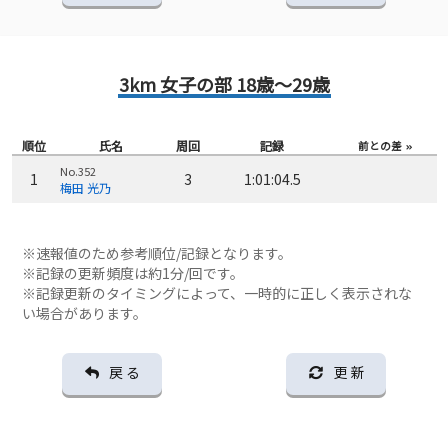
3km 女子の部 18歳～29歳
順位
氏名
周回
記録
前との差
No.352
1
3
1:01:04.5
梅田 光乃
※速報値のため参考順位/記録となります。
※記録の更新頻度は約1分/回です。
※記録更新のタイミングによって、一時的に正しく表示されな
い場合があります。
戻 る
更 新