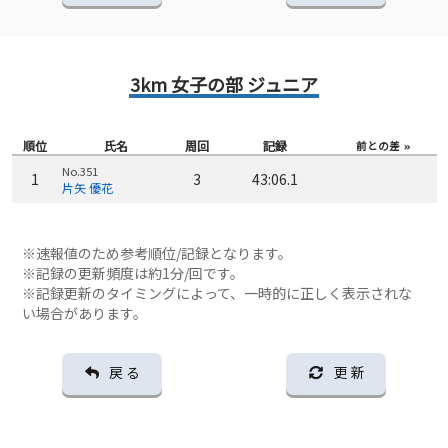
3km 女子の部 ジュニア
順位
氏名
周回
記録
前との差
No.351
1
3
43:06.1
片矢 優花
※速報値のため参考順位/記録となります。
※記録の更新頻度は約1分/回です。
※記録更新のタイミングによって、一時的に正しく表示されな
い場合があります。
戻 る
更 新