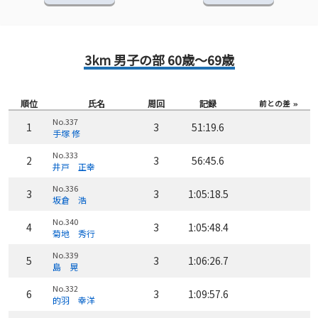
3km 男子の部 60歳～69歳
順位
氏名
周回
記録
前との差
No.337
1
3
51:19.6
手塚 修
No.333
2
3
56:45.6
井戸 正幸
No.336
3
3
1:05:18.5
坂倉 浩
No.340
4
3
1:05:48.4
菊地 秀行
No.339
5
3
1:06:26.7
島 晃
No.332
6
3
1:09:57.6
的羽 幸洋