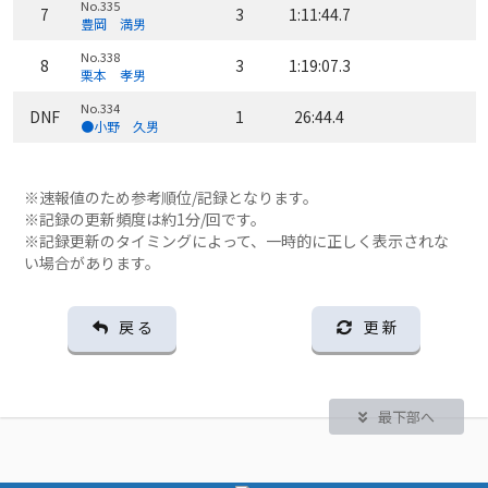
No.335
7
3
1:11:44.7
豊岡 満男
No.338
8
3
1:19:07.3
栗本 孝男
No.334
DNF
1
26:44.4
●小野 久男
※速報値のため参考順位/記録となります。
※記録の更新頻度は約1分/回です。
※記録更新のタイミングによって、一時的に正しく表示されな
い場合があります。
戻 る
更 新
最下部へ