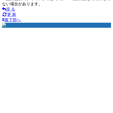
ない場合があります。
戻 る
更 新
最下部へ