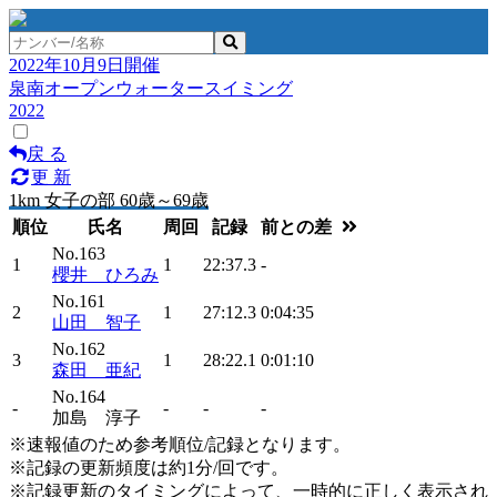
2022年10月9日開催
泉南オープンウォータースイミング
2022
戻 る
更 新
1km 女子の部 60歳～69歳
順位
氏名
周回
記録
前との差
No.163
1
1
22:37.3
-
櫻井 ひろみ
No.161
2
1
27:12.3
0:04:35
山田 智子
No.162
3
1
28:22.1
0:01:10
森田 亜紀
No.164
-
-
-
-
加島 淳子
※速報値のため参考順位/記録となります。
※記録の更新頻度は約1分/回です。
※記録更新のタイミングによって、一時的に正しく表示され