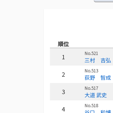
順位
No.521
1
三村 吉弘
No.513
2
荻野 智成
No.517
3
大道 武史
No.518
4
谷口 和博