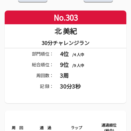
No.303
北 美紀
30分チャレンジラン
4位
部門順位：
/4 人中
9位
総合順位：
/9 人中
3周
周回数：
30分3秒
記 録：
通過順位
周 回
通 過
ラップ
(総合)