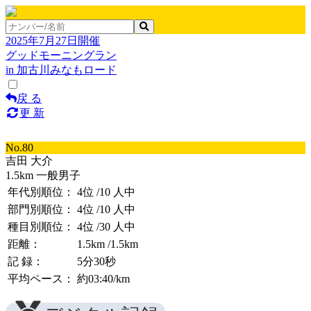
2025年7月27日開催
グッドモーニングラン
in 加古川みなもロード
戻 る
更 新
No.80
吉田 大介
1.5km 一般男子
年代別順位：
4位
/10 人中
部門別順位：
4位
/10 人中
種目別順位：
4位
/30 人中
距離：
1.5km
/1.5km
記 録：
5分30秒
平均ペース：
約03:40/km