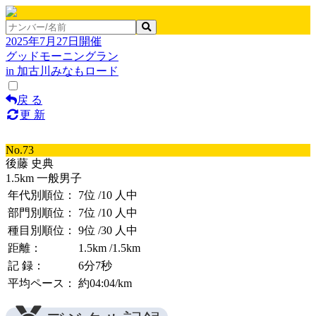
2025年7月27日開催
グッドモーニングラン
in 加古川みなもロード
戻 る
更 新
No.73
後藤 史典
1.5km 一般男子
年代別順位：
7位
/10 人中
部門別順位：
7位
/10 人中
種目別順位：
9位
/30 人中
距離：
1.5km
/1.5km
記 録：
6分7秒
平均ペース：
約04:04/km