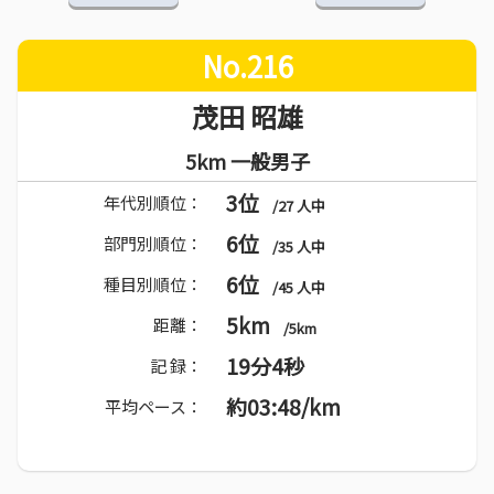
No.216
茂田 昭雄
5km 一般男子
3位
年代別順位：
/27 人中
6位
部門別順位：
/35 人中
6位
種目別順位：
/45 人中
5km
距離：
/5km
19分4秒
記 録：
約03:48/km
平均ペース：