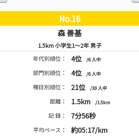
No.16
森 善基
1.5km 小学生1～2年 男子
4位
年代別順位：
/6 人中
4位
部門別順位：
/6 人中
21位
種目別順位：
/30 人中
1.5km
距離：
/1.5km
7分56秒
記 録：
約05:17/km
平均ペース：